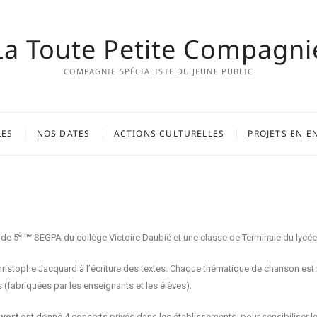
La Toute Petite Compagni
COMPAGNIE SPÉCIALISTE DU JEUNE PUBLIC
LES
NOS DATES
ACTIONS CULTURELLES
PROJETS EN E
ème
 de 5
SEGPA du collège Victoire Daubié et une classe de Terminale du lycée
hristophe Jacquard à l’écriture des textes. Chaque thématique de chanson est n
 (fabriquées par les enseignants et les élèves).
ivert
ont donné 4 concerts privés dans les établissements, pour sensibiliser les 