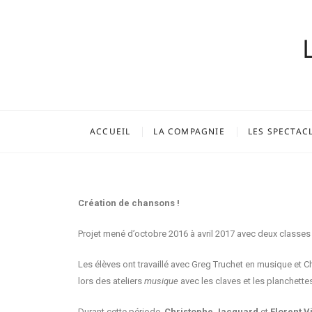
ACCUEIL
LA COMPAGNIE
LES SPECTAC
Création de chansons !
Projet mené d’octobre 2016 à avril 2017 avec deux classes
Les élèves ont travaillé avec Greg Truchet en musique et C
lors des ateliers
musique
avec les claves et les planchettes
Durant cette période,
Christophe Jacquard
et
Florent V