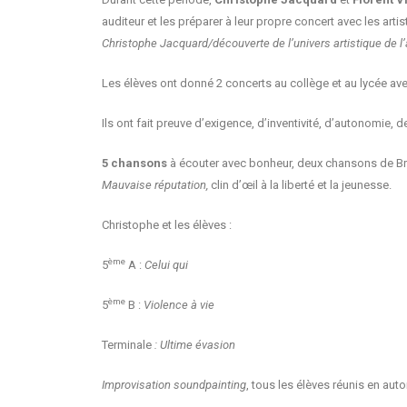
auditeur et les préparer à leur propre concert avec les artis
Christophe Jacquard/découverte de l’univers artistique de l’
Les élèves ont donné 2 concerts au collège et au lycée avec
Ils ont fait preuve d’exigence, d’inventivité, d’autonomie, d
5 chansons
à écouter avec bonheur, deux chansons de Bras
Mauvaise réputation,
clin d’œil à la liberté et la jeunesse.
Christophe et les élèves :
ème
5
A :
Celui qui
ème
5
B :
Violence à vie
Terminale
: Ultime évasion
Improvisation soundpainting
, tous les élèves réunis en au