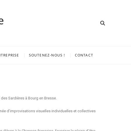
e
NTREPRISE
SOUTENEZ-NOUS !
CONTACT
 des Sardières à Bourg en Bresse.
ée d’improvisations visuelles individuelles et collectives
élèves à la Chanson française, favoriser le plaisir d’être