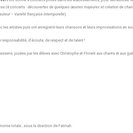
tes (4 concerts :
découvertes de quelques œuvres majeures et création de cha
auteur – Variété française intemporelle
).
 les artistes puis ont enregistré leurs chansons et leurs improvisations en soun
e responsabilité, d’écoute, de respect et de talent !
sens, jouées par les élèves avec Christophe et Florent aux chants et aux gui
tonomie totale…sous la direction de Fatmah.