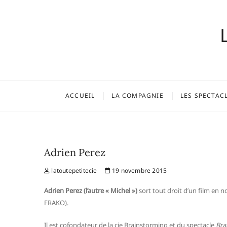
Skip
to
content
ACCUEIL
LA COMPAGNIE
LES SPECTAC
Adrien Perez
latoutepetitecie
19 novembre 2015
Adrien Perez (l’autre « Michel »)
sort tout droit d’un film en 
FRAKO).
Il est cofondateur de la cie Brainstorming et du spectacle
Bra