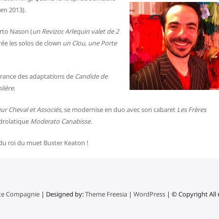
 en 2013).
erto Nason (
un Revizor, Arlequin valet de 2
crée les solos de clown
un Clou, une Porte
 France des adaptations de
Candide de
lière
.
ur Cheval et Associés
, se modernise en duo avec son cabaret
Les Frères
drolatique
Moderato Canabisse
.
 du roi du muet Buster Keaton !
ite Compagnie
| Designed by:
Theme Freesia
|
WordPress
| © Copyright All 