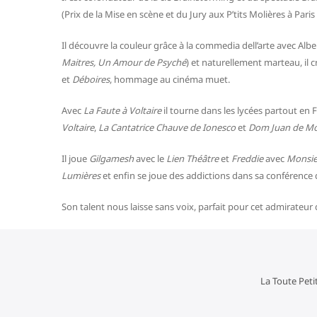
(Prix de la Mise en scène et du Jury aux P’tits Molières à Paris
Il découvre la couleur grâce à la commedia dell’arte avec Alb
Maitres, Un Amour de Psyché
) et naturellement marteau, il 
et
Déboires
, hommage au cinéma muet.
Avec
La Faute à Voltaire
il tourne dans les lycées partout en
Voltaire
,
La Cantatrice Chauve de Ionesco
et
Dom Juan de Mo
Il joue
Gilgamesh
avec le
Lien Théâtre
et
Freddie
avec
Monsie
Lumières
et enfin se joue des addictions dans sa conférence 
Son talent nous laisse sans voix, parfait pour cet admirateur
La Toute Pet