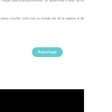
n couple arachnotransformiste, un après-midi d’hiver ou un
iano couché, voila tout un monde tiré de la relation et de
Reportage