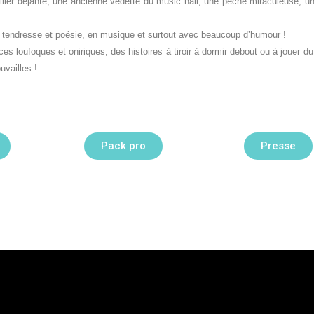
lailler déjanté, une ancienne vedette du music hall, une pèche miraculeuse, u
 tendresse et poésie, en musique et surtout avec beaucoup d’humour !
loufoques et oniriques, des histoires à tiroir à dormir debout ou à jouer du p
uvailles !
Pack pro
Presse