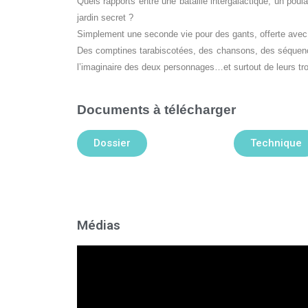
Quels rapports entre une bataille intergalactique, un pou
jardin secret ?
Simplement une seconde vie pour des gants, offerte avec
Des comptines tarabiscotées, des chansons, des séquences 
l’imaginaire des deux personnages…et surtout de leurs tro
Documents à télécharger
Dossier
Technique
Médias