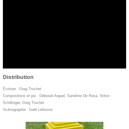
Distribution
Écriture :
Greg Truchet
Compositions et jeu :
Déborah Arguel,
Sandrine De Rosa,
Stève
Schillinger,
Greg Truchet
Scénographie :
Gaël Lefeuvre