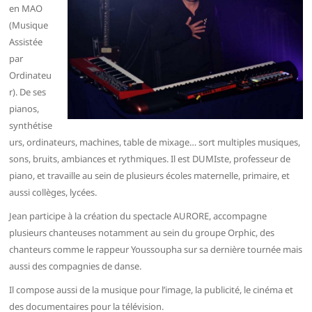
en MAO
(Musique
Assistée
par
Ordinateu
r). De ses
pianos,
synthétise
urs, ordinateurs, machines, table de mixage… sort multiples musiques,
sons, bruits, ambiances et rythmiques. Il est DUMIste, professeur de
piano, et travaille au sein de plusieurs écoles maternelle, primaire, et
aussi collèges, lycées.
Jean participe à la création du spectacle AURORE, accompagne
plusieurs chanteuses notamment au sein du groupe Orphic, des
chanteurs comme le rappeur Youssoupha sur sa dernière tournée mais
aussi des compagnies de danse.
Il compose aussi de la musique pour l’image, la publicité, le cinéma et
des documentaires pour la télévision.